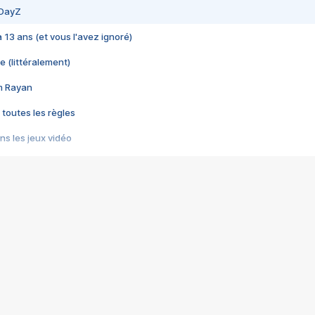
 DayZ
 a 13 ans (et vous l'avez ignoré)
e (littéralement)
im Rayan
 toutes les règles
s les jeux vidéo
us choquant de Rockstar ? - Le scandale BULLY
e plus moche de Steam
du RÊVE tourne au CAUCHEMAR
pendant 8 heures
it… à tort
umiliés par un jeu vidéo
ire - Final Fantasy 8