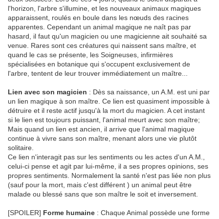
l'horizon, l'arbre s'illumine, et les nouveaux animaux magiques
apparaissent, roulés en boule dans les nœuds des racines
apparentes. Cependant un animal magique ne naît pas par
hasard, il faut qu'un magicien ou une magicienne ait souhaité sa
venue. Rares sont ces créatures qui naissent sans maître, et
quand le cas se présente, les Soigneuses, infirmières
spécialisées en botanique qui s'occupent exclusivement de
l'arbre, tentent de leur trouver immédiatement un maître...
Lien avec son magicien
: Dès sa naissance, un A.M. est uni par
un lien magique à son maître. Ce lien est quasiment impossible à
détruire et il reste actif jusqu'à la mort du magicien. A cet instant
si le lien est toujours puissant, l'animal meurt avec son maître;
Mais quand un lien est ancien, il arrive que l'animal magique
continue à vivre sans son maître, menant alors une vie plutôt
solitaire.
Ce lien n'interagit pas sur les sentiments ou les actes d'un A.M.,
celui-ci pense et agit par lui-même, il a ses propres opinions, ses
propres sentiments. Normalement la santé n'est pas liée non plus
(sauf pour la mort, mais c'est différent ) un animal peut être
malade ou blessé sans que son maître le soit et inversement.
[SPOILER]
Forme humaine
: Chaque Animal possède une forme